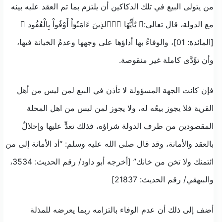
من يتولى البيع في تلك الدكاكين أن يلتزم بما تم العقد عليه بينه
مع الدولة، قال تعالى:﴿ يَٰٓأَيُّهَا اَ۬لذِينَ ءَامَنُوٓاْ أَوْفُواْ بِالْعُقُود ﴾
[المائدة: 01]، والوفاءُ بها أداؤها على وجهها وعدمُ الخيانة فيها،
وأن تؤَدَّى كاملة غير منقوصة.
فإن كانت الجهة المسؤولة لا تأذن في البيع لمن ليس من أهل
القرية فلا يجوز بيعُه له، ولا يجوز لمن ليس من اهل المحلة
المقصودين من طرف الدولة شراؤه، فذلك تعدٍّ عليها وإخلالٌ
بالعقد والأمانة، وقد قال صلى الله عليه وسلم: “أد الأمانة إلى من
ائتمنك ولا تخن من خانك” [أخرجه أبو داود/ رقم الحديث: 3534،
والبيهقي/ رقم الحديث: 21837]
أضف إلى ذلك أن عدم الوفاء بالتزامه ربما يعرضه للمذلة