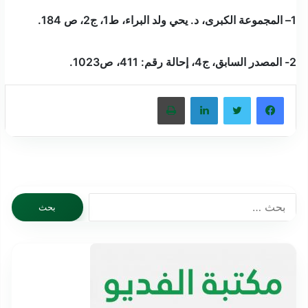
1
– المجموعة الكبرى، د. يحي ولد البراء، ط1، ج2، ص 184.
2- المصدر السابق، ج4، إحالة رقم: 411،
ص1023.
فيسبوك
تويتر
لينكدإن
طباعة
البحث
عن: