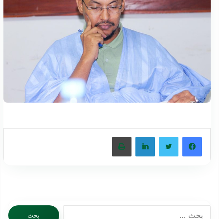
فيسبوك
تويتر
لينكدإن
طباعة
البحث