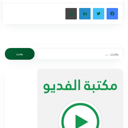
فيسبوك
تويتر
لينكدإن
طباعة
البحث
عن: