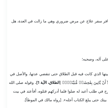
ن تسافر سفر علاج عن مرض ضروري وهي ما زالت في العدة، هل
على آله، وصحبه؛
 بيتها الذي كانت فيه قبل الطلاق حتى تنقضي عدتها، والأصل في
أَنْ يَّاتِينَ بِفَٰحِشَةٖ مُّبَيِّنَةٖۖ﴾ [
الطلاق، الآية 1]
، وقوله صلى الله
 في طلب أعبد له ضلوا فلما أدركهم قتلوه، أفأعتد في بيت
تك حتى يبلغ الكتاب أجله». [رواه مالك في الموطأ].