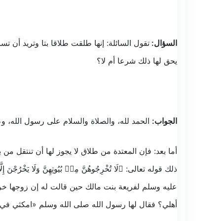
السؤال:
تقول السائلة: إنها طلقت طلاقا بتا وتريد أ
يحق لها ذلك شرعا أم لا؟
الجواب
:
الحمد لله، والصلاة والسلام على رسول الله، و
أما بعد: فإن المعتدة من طلاق لا يجوز لها أن تنتقل من
ذلك قوله تعالى: ﴿لَا تُخْرِجُوهُنَّ مِنۢ بُيُوتِهِنَّ وَلَا يَخْرُجْنَ إِلَّآ 
عليه وسلم لفريعة بنت مالك حين قالت له إن زوجها خرج
أهلي؟ فقال لها رسول الله صلى الله وسلم «امكثي في بي