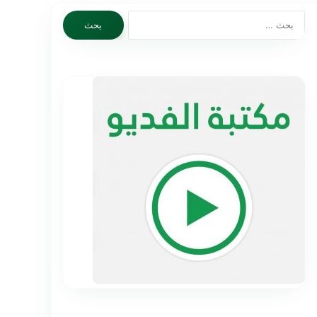
البحث
عن: