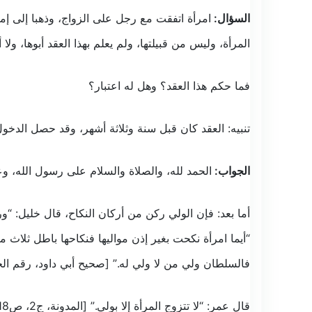
السؤال:
امرأة اتفقت مع رجل على الزواج، وذهبا إلى إمامٍ
المرأة، وليس من قبيلتها، ولم يعلم بهذا العقد أبوها، ولا أ
فما حكم هذا العقد؟ وهل له اعتبار؟
تنبيه: العقد كان قبل سنة وثلاثة أشهر، وقد حصل الدخو
الجواب:
الحمد لله، والصلاة والسلام على رسول الله، وع
أما بعد: فإن الولي ركن من أركان النكاح، قال خليل: “
“أيما امرأة نكحت بغير إذن مواليها فنكاحها باطل ثلاث 
فالسلطان ولي من لا ولي له.” [صحيح أبي داود، رقم الحديث: