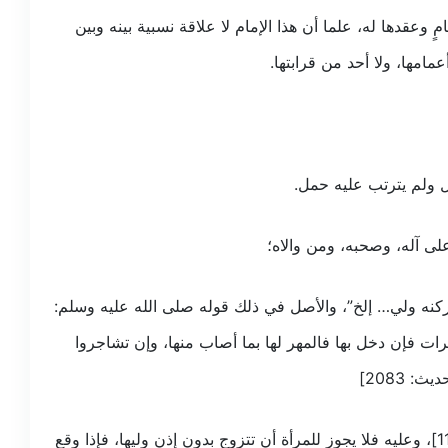
 وعقدها له، علما أن هذا الإمام لا علاقة نسبية بينه وبين
عمامها، ولا أحد من قرابتها.
ل ولم يترتب عليه حمل.
لى آله، وصحبه، ومن والاه؛
وركنه ولي… إلخ”، والأصل في ذلك قوله صلى الله عليه وسلم:
مرات فإن دخل بها فالمهر لها بما أصاب منها، وإن تشاجروا
 2083]
قال عمر: “لا تتزوج المرأة إلا بولي.” [المدونة، ج2، ص118]، وعليه فلا يجوز للمرأة أن تتزوج بدون إذن وليها، فإذا وقع