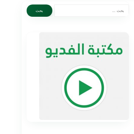
البحث
عن: