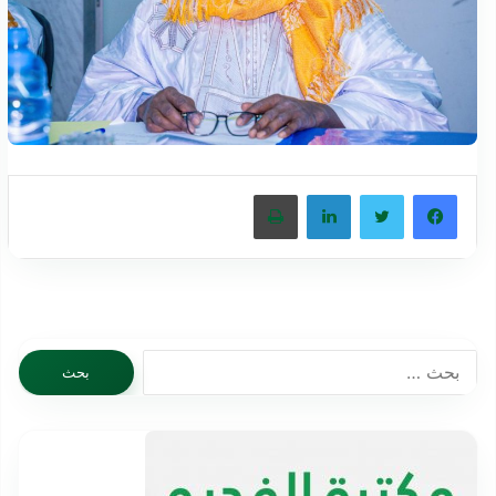
فيسبوك
تويتر
لينكدإن
طباعة
البحث
عن: