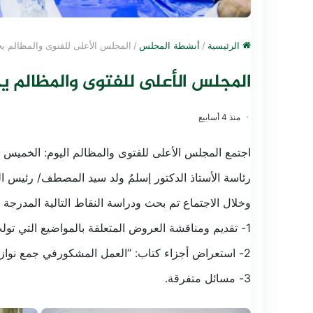
الرئيسية
/
أنشطة المجلس
/
المجلس الأعلى للفتوى والمظالم يج
المجلس الأعلى للفتوى والمظالم ي
منذ 4 أسابيع
رئاسة الأستاذ الدكتور إسلمُ ولد سيد المصطف/ رئيس ا
وخلال الاجتماع تم بحث ودراسة النقاط التالية المدرجة
1- تقديم ومناقشة العروض المتعلقة بالمواضيع التي تولت إعدادها اللجان المشكلة خلال الاجتماع الأخير؛
2- استعراض أجزاء كتاب: “العمل المشكورفي جمع نوازل علماء التكرور” الذي يتهيأ المجلس لطباعته ونشره قريباً؛
3- مسائل متفرقة.