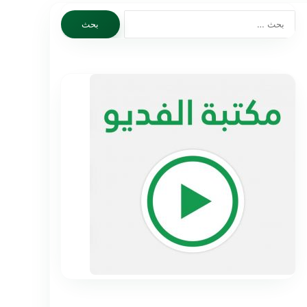
البحث
عن: