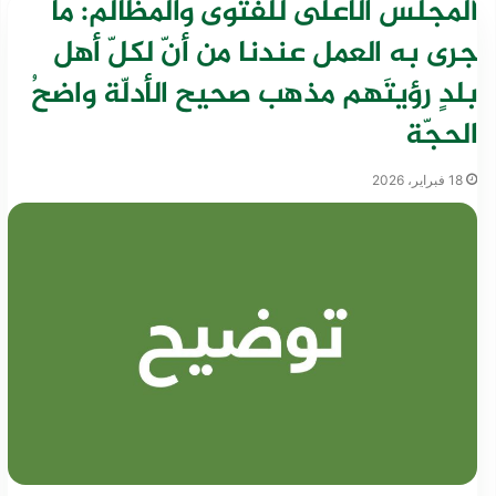
المجلس الأعلى للفتوى والمظالم: ما
جرى به العمل عندنا من أنّ لكلّ أهل
بلدٍ رؤيتَهم مذهب صحيح الأدلّة واضحُ
الحجّة
18 فبراير، 2026